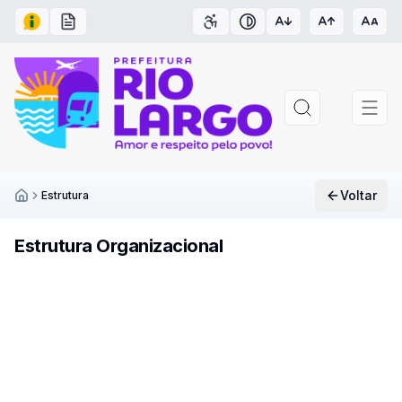
Acesso à Informação
Carta de Serviços
Acessibilidade
Contraste
Voltar
Estrutura
Inicío
Estrutura Organizacional