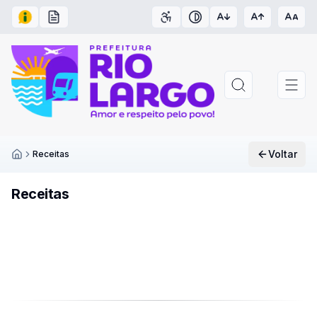
Acesso à Informação
Carta de Serviços
Acessibilidade
Contraste
Voltar
Receitas
Inicío
Receitas